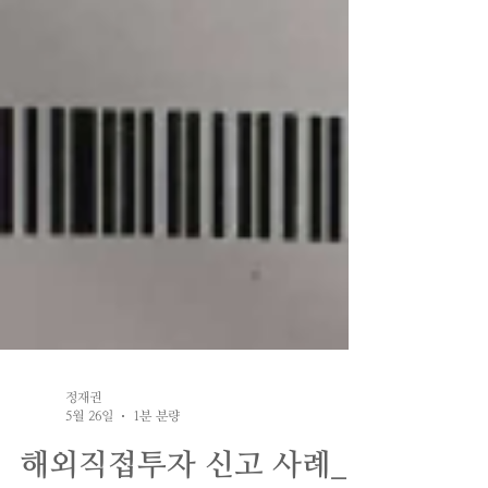
정재권
5월 26일
1분 분량