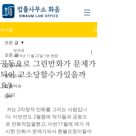
게시물
모든 글
정재권
모든 글
2018년 11월 22일
1분 분량
공동으로 그린만화가 문제가
업무사례
되어 고소당할수가있을까
화음소식
요?
법률이슈
질의
Q/A
 저는 2차창작 만화를 그리는 사람입니
다. 이번연도 2월쯤에 작가들과 공동으
로 만화작업을했고, 이번11월에 제가 개
시한 만화가 문제가되서 환불요청이들어