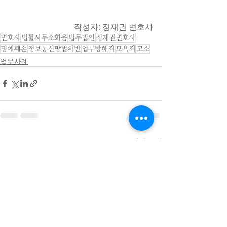
작성자: 정재권 변호사
변호사
법률사무소화음
법무법인
정재권변호사
명예훼손
정보통신망법위반
업무방해죄
모욕죄
고소
업무사례
최근 게시물
전체 보기