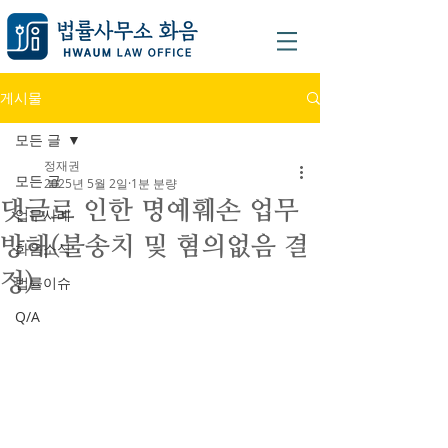
게시물
모든 글
정재권
모든 글
2025년 5월 2일
1분 분량
댓글로 인한 명예훼손 업무
업무사례
방해(불송치 및 혐의없음 결
화음소식
정)
법률이슈
Q/A