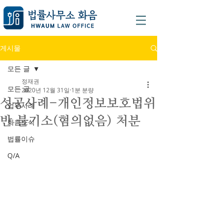
게시물
모든 글
정재권
모든 글
2020년 12월 31일
1분 분량
성공사례-개인정보보호법위
업무사례
반 불기소(혐의없음) 처분
화음소식
법률이슈
Q/A