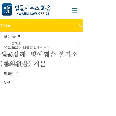
게시물
모든 글
정재권
모든 글
2020년 12월 31일
1분 분량
성공사례-명예훼손 불기소
업무사례
(혐의없음) 처분
화음소식
법률이슈
Q/A