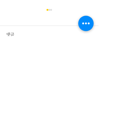
댓글
외국인 투자기업 등록 사례_
외국인투자 법인설
댓글을 입력하세요.
미국 법인 1억 원 투자
한국, 중국 합자투
억 원 미만 투자
​법률사무소 화음
화음 소개서
​서울특별시 강남구 논현로71길 10, 써밋빌딩 4층, 06248