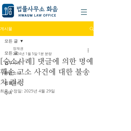
게시물
모든 글
정재권
모든 글
2024년 1월 5일
1분 분량
[승소사례] 댓글에 의한 명예
업무사례
훼손 고소 사건에 대한 불송
화음소식
치 결정
법률이슈
최종 수정일:
2025년 4월 29일
Q/A