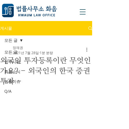
게시물
모든 글
정재권
모든 글
2021년 7월 28일
1분 분량
외국인 투자등록이란 무엇인
업무사례
가요? - 외국인의 한국 증권
화음소식
투자 -
법률이슈
Q/A