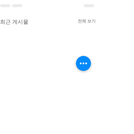
최근 게시물
전체 보기
이 경우 불법촬영
훼손죄로 형사 고