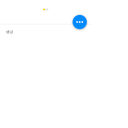
이 경우 불법촬영
훼손죄로 형사 고
는지 알고 싶습니
질의 가해자 (이하 A
댓글
(이하 B)가 있습니다
좋지 않은 행실에 
인스타그램 DM(메
외국인 투자등록이란 무엇
댓글을 입력하세요.
냈고, 이를 A가 제
인가요? - 외국인의 한국 증
로 단정지었습니다. 평소 저
권 투자 -
게 악감정이 있는 
는 A가 B에게 너가..
​법률사무소 화음
화음 소개서
​서울특별시 강남구 논현로71길 10, 써밋빌딩 4층, 06248