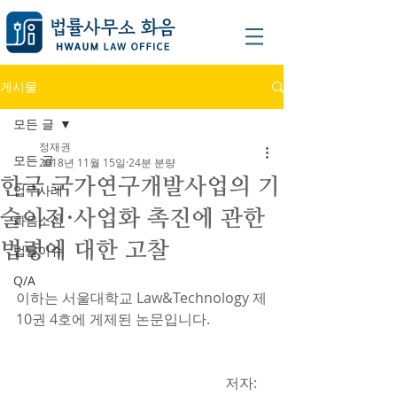
게시물
모든 글
정재권
모든 글
2018년 11월 15일
24분 분량
한국 국가연구개발사업의 기
업무사례
술이전·사업화 촉진에 관한
화음소식
법령에 대한 고찰
법률이슈
Q/A
이하는 서울대학교 Law&Technology 제
10권 4호에 게제된 논문입니다.
                                                           저자: 