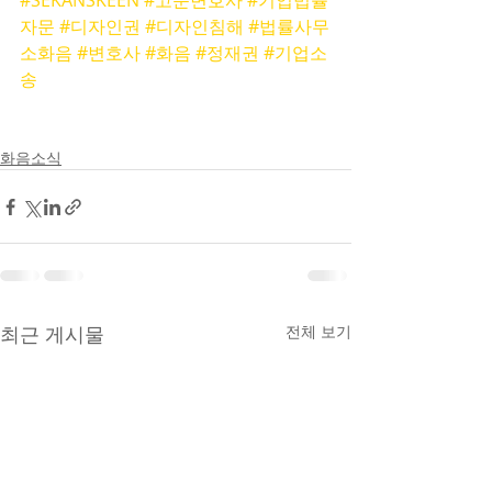
#SEKANSKEEN
#고문변호사
#기업법률
자문
#디자인권
#디자인침해
#법률사무
소화음
#변호사
#화음
#정재권
#기업소
송
화음소식
최근 게시물
전체 보기