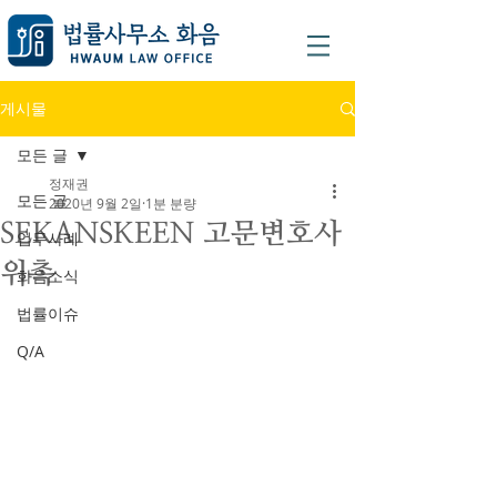
게시물
모든 글
정재권
모든 글
2020년 9월 2일
1분 분량
SEKANSKEEN 고문변호사
업무사례
위촉
화음소식
법률이슈
Q/A