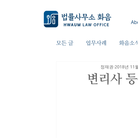
Ab
모든 글
업무사례
화음소
정재권
2018년 11
변리사 