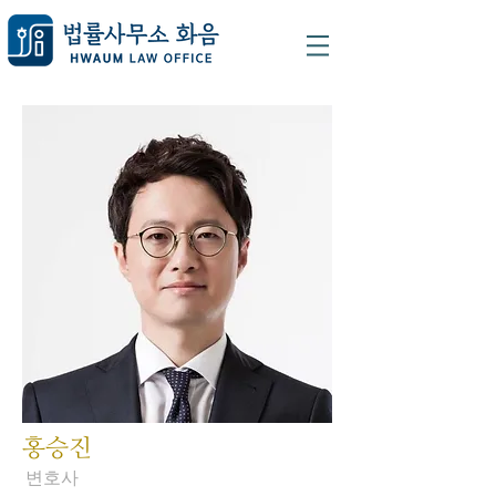
홍승진
변호사