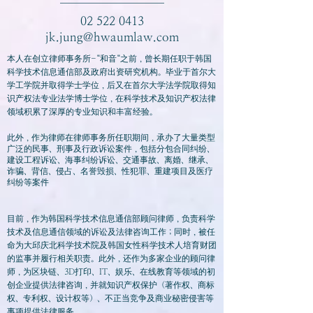
02 522 0413
jk.jung@hwaumlaw.com
本人在创立律师事务所-“和音“之前，曾长期任职于韩国
科学技术信息通信部及政府出资研究机构。毕业于首尔大
学工学院并取得学士学位，后又在首尔大学法学院取得知
识产权法专业法学博士学位，在科学技术及知识产权法律
领域积累了深厚的专业知识和丰富经验。
此外，作为律师在律师事务所任职期间，承办了大量类型
广泛的民事、刑事及行政诉讼案件，包括分包合同纠纷、
建设工程诉讼、海事纠纷诉讼、交通事故、离婚、继承、
诈骗、背信、侵占、名誉毁损、性犯罪、重建项目及医疗
纠纷等案件
目前，作为韩国科学技术信息通信部顾问律师，负责科学
技术及信息通信领域的诉讼及法律咨询工作；同时，被任
命为大邱庆北科学技术院及韩国女性科学技术人培育财团
的监事并履行相关职责。此外，还作为多家企业的顾问律
师，为区块链、3D打印、IT、娱乐、在线教育等领域的初
创企业提供法律咨询，并就知识产权保护（著作权、商标
权、专利权、设计权等）、不正当竞争及商业秘密侵害等
事项提供法律服务