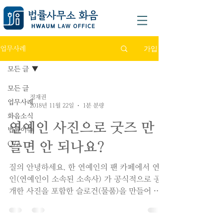
가입
업무사례
모든 글
모든 글
정재권
업무사례
2018년 11월 22일
1분 분량
화음소식
연예인 사진으로 굿즈 만
법률이슈
들면 안 되나요?
Q/A
질의 안녕하세요. 한 연예인의 팬 카페에서 연예
인(연예인이 소속된 소속사) 가 공식적으로 공
개한 사진을 포함한 슬로건(물품)을 만들어 무
료로 나눔할려고 합니다. 인터넷에서 찾아보니,
초상권, 저작권, 퍼블리시티권등 법률적으로 많