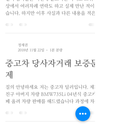
상에서 여러차례 연락도 하고 실제 만난 적이 있
습니다. 하지만 이후 사실과 다른 내용을 적은
다른 계정을 만들어서 저를 명예훼손적으로 보
일 수 있는 말을 했습니다. 해당 계정이 쓴 리트
윗 수는...
정재권
2018년 11월 22일
1분 분량
중고차 당사자거래 보증문
제
질의 안녕하세요 저는 중고차 딜러입니다. 제가
친구 아버지 차량 BMW735Li 04년식 중고카
페 올려 차량 판매를 해드렸습니다 과정에 차량
은 제가 보여드렷구요 시운전도 전부 하셧구요
차대금은 매도인 차주 통장으로 바로 들어갔구
요 그자리에서...