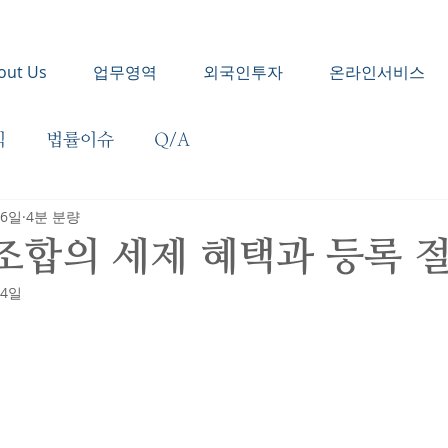
out Us
업무영역
외국인투자
온라인서비스
식
법률이슈
Q/A
 6일
4분 분량
합의 세제 혜택과 등록 
 4일